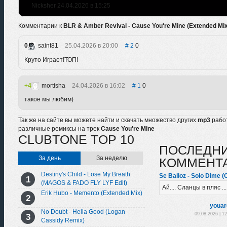
Nicksher 24.04.2026 в 15:25
Комментарии к
BLR & Amber Revival - Cause You're Mine (Extended Mix
0
saint81
25.04.2026 в 20:00
2
0
Круто Играет!ТОП!
4
mortisha
24.04.2026 в 16:02
1
0
такое мы любим)
Так же на сайте вы можете найти и скачать множество других
mp3
рабо
различные ремиксы на трек
Cause You're Mine
CLUBTONE TOP 10
ПОСЛЕДН
За день
За неделю
КОММЕНТ
Destiny's Child - Lose My Breath
Se Balloz - Solo Dime (O
(MAGOS & FADO FLY LYF Edit)
Ай.... Сланцы в пляс ...
Erik Hubo - Memento (Extended Mix)
youar
No Doubt - Hella Good (Logan
09.08.2026 | 1
Cassidy Remix)