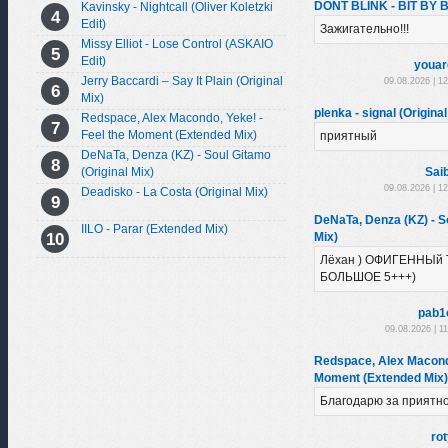
DONT BLINK - BIT BY B
Kavinsky - Nightcall (Oliver Koletzki
Edit)
Зажигательно!!!
Missy Elliot - Lose Control (ASKAIO
Edit)
youar
Jerry Baccardi – Say It Plain (Original
09.08.2026 | 1
Mix)
plenka - signal (Original
Redspace, Alex Macondo, Yeke! -
Feel the Moment (Extended Mix)
приятный
DeNaTa, Denza (KZ) - Soul Gitamo
Sai
(Original Mix)
09.08.2026 | 1
Deadisko - La Costa (Original Mix)
DeNaTa, Denza (KZ) - So
IILO - Parar (Extended Mix)
Mix)
Лёхан ) ОФИГЕННЫй 
БОЛЬШОЕ 5+++)
pab1
09.08.2026 | 1
Redspace, Alex Macondo
Moment (Extended Mix)
Благодарю за приятн
ro