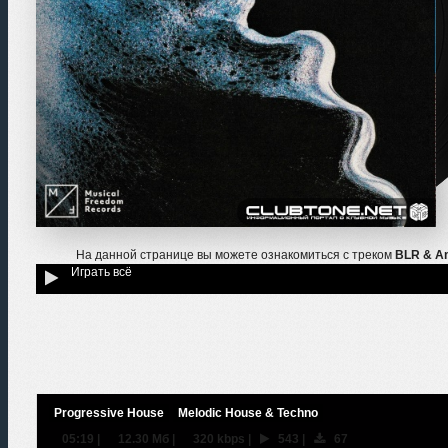
На данной странице вы можете ознакомиться с треком
BLR & Am
Играть всё
Progressive House
Melodic House & Techno
05:19
|
12.30 Мб
|
320 kbps
|
543
|
67