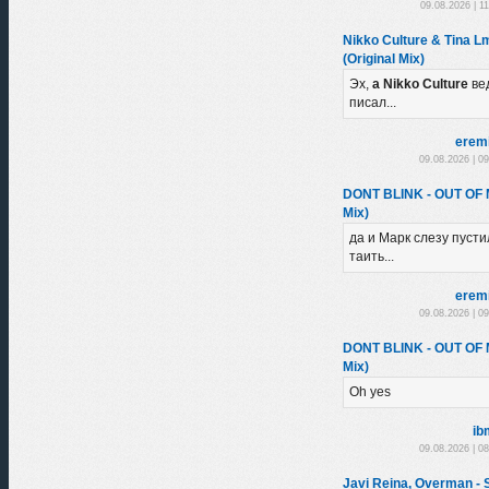
09.08.2026 | 1
Nikko Culture & Tina L
(Original Mix)
Эх,
а Nikko Culture
ве
писал...
erem
09.08.2026 | 0
DONT BLINK - OUT OF
Mix)
да и Марк слезу пустил
таить...
erem
09.08.2026 | 0
DONT BLINK - OUT OF
Mix)
Oh yes
ib
09.08.2026 | 0
Javi Reina, Overman -