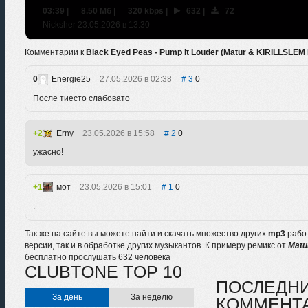
03:39
|
8.50 Мб
|
320 kbps
|
632
|
72
Nicksher 23.05.2026 в 13:30
Комментарии к
Black Eyed Peas - Pump It Louder (Matur & KIRILLSLEM
0
Energie25
27.05.2026 в 02:38
3
0
После тиесто слабовато
2
Erny
23.05.2026 в 15:58
2
0
ужасно!
1
мот
23.05.2026 в 15:01
1
0
.
Так же на сайте вы можете найти и скачать множество других
mp3
рабо
версии, так и в обработке других музыкантов. К примеру ремикс от
Matu
бесплатно прослушать 632 человека
CLUBTONE TOP 10
ПОСЛЕДН
За день
За неделю
КОММЕНТ