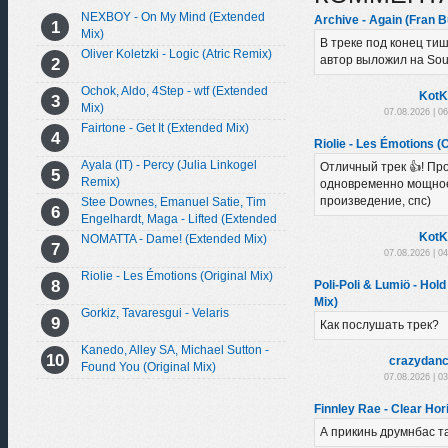
NEXBOY - On My Mind (Extended
Archive - Again (Fran B
Mix)
В треке под конец тиш
Oliver Koletzki - Logic (Atric Remix)
автор выложил на So
Ochok, Aldo, 4Step - wtf (Extended
KotK
Mix)
07.08.2026 | 0
Fairtone - Get It (Extended Mix)
Riolie - Les Émotions (O
Ayala (IT) - Percy (Julia Linkogel
Отличный трек 👍! Пр
Remix)
одновременно мощно
произведение, спс)
Stee Downes, Emanuel Satie, Tim
Engelhardt, Maga - Lifted (Extended
Mix)
KotK
NOMATTA - Dame! (Extended Mix)
07.08.2026 | 0
Riolie - Les Émotions (Original Mix)
Poli-Poli & Lumiö - Hold
Mix)
Gorkiz, Tavaresgui - Velaris
Как послушать трек?
Kanedo, Alley SA, Michael Sutton -
crazydanc
Found You (Original Mix)
07.08.2026 | 0
Finnley Rae - Clear Hori
А прикинь друмнбас та