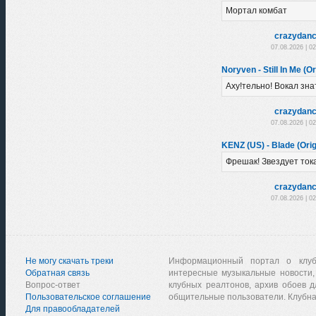
Мортал комбат
crazydanc
07.08.2026 | 0
Noryven - Still In Me (Or
Аху!тельно! Вокал зна
crazydanc
07.08.2026 | 0
KENZ (US) - Blade (Orig
Фрешак! Звездует тока
crazydanc
07.08.2026 | 0
Не могу скачать треки
Информационный портал о клу
Обратная связь
интересные музыкальные новости,
Вопрос-ответ
клубных реалтонов, архив обоев д
Пользовательское соглашение
общительные пользователи. Клубна
Для правообладателей