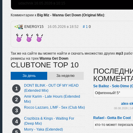
udachnik 16.05.2026 в 10:15
Комментарии к
Big Miz - Wanna Get Down (Original Mix)
:
2
ENERGY15
16.05.2026 в 18:52
1
0
Так же на сайте вы можете найти и скачать множество других
mp3
рабо
ремиксы на трек
Wanna Get Down
CLUBTONE TOP 10
ПОСЛЕДН
За день
За неделю
КОММЕНТ
DONT BLINK - OUT OF MY HEAD
Se Balloz - Solo Dime (O
(Extended Mix)
Офигенный! 5*
Amir Karim - Late Hours (Extended
Mix)
alex-sk
Rocco Lazzaro, L!MF - Sex (Club Mix)
08.08.2026 | 1
Rafael - Gotta Be Cool
Crazibiza & Kings - Waiting For
(Deep Mix)
кто-то может перезал
Morry - Yaka (Extended)