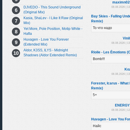
maximn02
DJVEDO - This Sound Underground
08.08.2026 | 1
(Original Mix)
Bay Skies - Falling Un
Kasia, ShaLev - I Like It Raw (Original
Remix)
Mix)
То что надо
Yet More, Pole Position, Motip White -
Hafla
Vini
Huvagen - Love You Forever
08.08.2026 | 1
(Extended Mix)
Aldor, K3SS, ILYS - Midnight
Riolie - Les Émotions (O
Shadows (Aldor Extended Remix)
Bomb!!!
Ko
08.08.2026 | 1
Forester, Icarus - What I
Remix)
5+
ENERGY
08.08.2026 | 1
Huvagen - Love You For
Найс