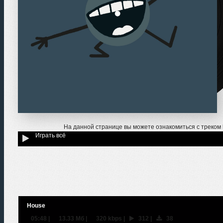
На данной странице вы можете ознакомиться с треком
Играть всё
House
05:48
|
13.33 Мб
|
320 kbps
|
312
|
38