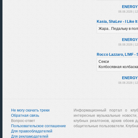
ENERGY
08.08.2026 | 1
Kasia, ShaLev - I Like I
Жара.. Педальку в пол
ENERGY
08.08.2026 | 1
Rocco Lazzaro, L!MF - 
Секси
Колбосявная колбаск
ENERGY
08.08.2026 | 1
Не могу скачать треки
Информационный портал о клу
Обратная связь
интересные музыкальные новости,
Вопрос-ответ
клубных реалтонов, архив обоев д
Пользовательское соглашение
общительные пользователи. Клубна
Для правообладателей
Для рекламодателей