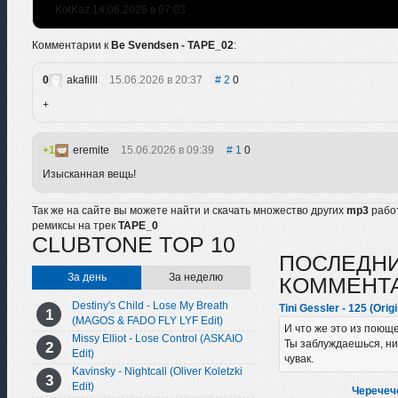
KotKaz 14.06.2026 в 07:03
Комментарии к
Be Svendsen - TAPE_02
:
0
akafilll
15.06.2026 в 20:37
2
0
+
1
eremite
15.06.2026 в 09:39
1
0
Изысканная вещь!
Так же на сайте вы можете найти и скачать множество других
mp3
рабо
ремиксы на трек
TAPE_0
CLUBTONE TOP 10
ПОСЛЕДН
За день
За неделю
КОММЕНТ
Destiny's Child - Lose My Breath
Tini Gessler - 125 (Orig
(MAGOS & FADO FLY LYF Edit)
И что же это из поюще
Missy Elliot - Lose Control (ASKAIO
Ты заблуждаешься, ни
Edit)
чувак.
Kavinsky - Nightcall (Oliver Koletzki
Edit)
Черечеч