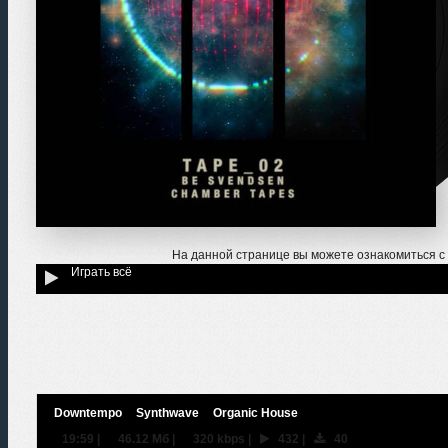
На данной странице вы можете ознакомиться с
Играть всё
Downtempo
Synthwave
Organic House
19:59
|
46.12 Мб
|
320 kbps
|
432
|
40