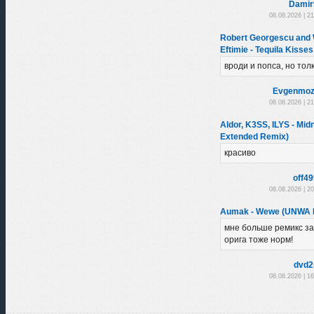
Damir
08.08.2026 | 2
Robert Georgescu and 
Eftimie - Tequila Kisse
вроди и попса, но тол
Evgenmoz
08.08.2026 | 2
Aldor, K3SS, ILYS - Mid
Extended Remix)
красиво
off4
08.08.2026 | 2
Aumak - Wewe (UNWA 
мне больше ремикс з
орига тоже норм!
dvd2
08.08.2026 | 1