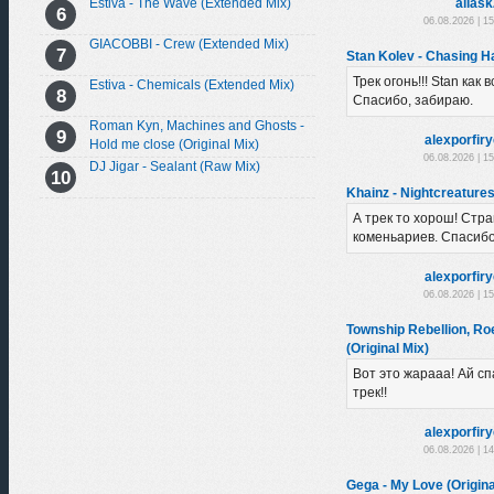
Estiva - The Wave (Extended Mix)
alias
06.08.2026 | 1
GIACOBBI - Crew (Extended Mix)
Stan Kolev - Chasing H
Трек огонь!!! Stan как 
Estiva - Chemicals (Extended Mix)
Спасибо, забираю.
Roman Kyn, Machines and Ghosts -
alexporfir
Hold me close (Original Mix)
06.08.2026 | 1
DJ Jigar - Sealant (Raw Mix)
Khainz - Nightcreature
А трек то хорош! Стра
коменьариев. Спасибо
alexporfir
06.08.2026 | 1
Township Rebellion, R
(Original Mix)
Вот это жарааа! Ай с
трек!!
alexporfir
06.08.2026 | 1
Gega - My Love (Origina