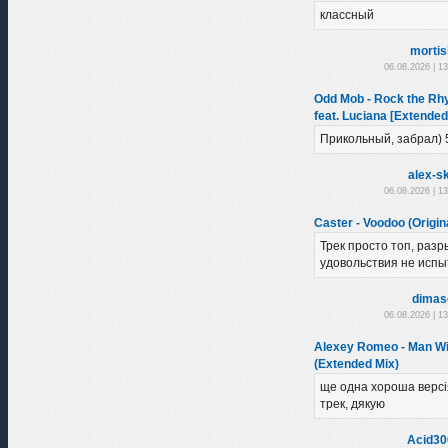
классный
morti
06.08.2026 | 1
Odd Mob - Rock the Rhy
feat. Luciana [Extended
Прикольный, забрал) 
alex-sk
06.08.2026 | 1
Caster - Voodoo (Origin
Трек просто топ, разр
удовольствия не испы
dimas
06.08.2026 | 1
Alexey Romeo - Man Wi
(Extended Mix)
ще одна хороша версі
трек, дякую
Acid30