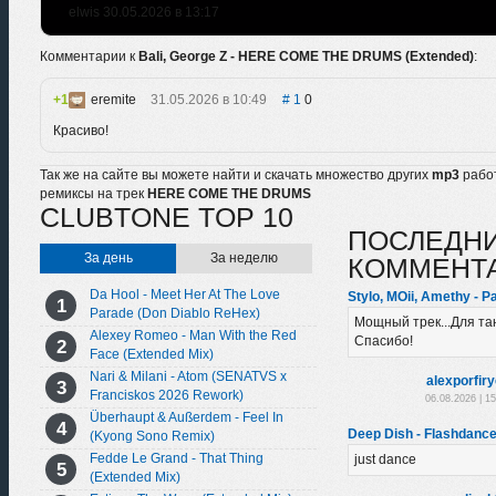
elwis 30.05.2026 в 13:17
Комментарии к
Bali, George Z - HERE COME THE DRUMS (Extended)
:
1
eremite
31.05.2026 в 10:49
1
0
Красиво!
Так же на сайте вы можете найти и скачать множество других
mp3
рабо
ремиксы на трек
HERE COME THE DRUMS
CLUBTONE TOP 10
ПОСЛЕДН
За день
За неделю
КОММЕНТ
Da Hool - Meet Her At The Love
Stylo, MOii, Amethy - Pa
Parade (Don Diablo ReHex)
Мощный трек...Для та
Alexey Romeo - Man With the Red
Спасибо!
Face (Extended Mix)
Nari & Milani - Atom (SENATVS x
alexporfir
Franciskos 2026 Rework)
06.08.2026 | 1
Überhaupt & Außerdem - Feel In
Deep Dish - Flashdance 
(Kyong Sono Remix)
Fedde Le Grand - That Thing
just dance
(Extended Mix)