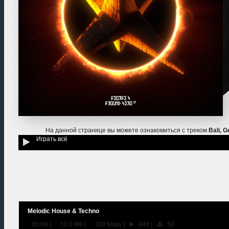
На данной странице вы можете ознакомиться с треком
Bali, 
Играть всё
Melodic House & Techno
05:04
|
12.0 Мб
|
320 kbps
|
449
|
50