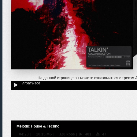
На данной странице вы можете ознакомиться с треком
A
Играть всё
Melodic House & Techno
04:23
|
10.15 Мб
|
320 kbps
|
401
|
47