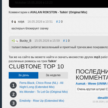
Nicksher 15.05.2026 в 13:23
Комментарии к
AVALAN ROKSTON - Talkin' (Original Mix)
:
0
rotyk
16.05.2026 в 10:51
2
0
касперыч блокирует скачку
1
Bucky_B
15.05.2026 в 15:59
1
0
талантливые ребята! веселенький и приятный тречок.мне понравилс
Так же на сайте вы можете найти и скачать множество других
mp3
рабо
различные ремиксы на трек
Talkin'
CLUBTONE TOP 10
ПОСЛЕДН
За день
За неделю
КОММЕНТ
Ferra Black, Chico Rose (NL) - All
Aumak - Wewe (UNWA 
Night Long (Extended Mix)
Очень крутая штука! 
Iris Wonder - To Let Go (Original Mix)
dima00
Emdivity - Rise Up (Extended Mix)
10.08.2026 | 1