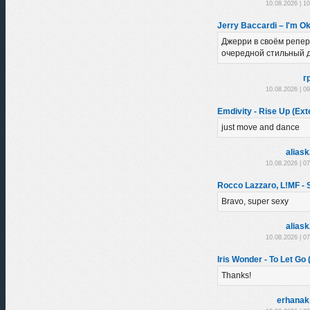
10.08.2026 | 1
Jerry Baccardi – I'm Ok
Джерри в своём репе
очередной стильный д
г
10.08.2026 | 0
Emdivity - Rise Up (Ex
just move and dance
alias
10.08.2026 | 0
Rocco Lazzaro, L!MF - 
Bravo, super sexy
alias
10.08.2026 | 0
Iris Wonder - To Let Go 
Thanks!
erhanak