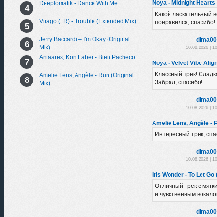
Noya - Midnight Hearts 
Deeplomatik - Dance With Me
Какой ласкательный в
Virago (TR) - Trouble (Extended Mix)
понравился, спасибо!
Jerry Baccardi – I'm Okay (Original
dima00
Mix)
10.08.2026 | 1
Antaares, Kon Faber - Bien Pacheco
Noya - Velvet Vibe Alig
Классный трек! Сладк
Amelie Lens, Angèle - Run (Original
Забрал, спасибо!
Mix)
dima00
10.08.2026 | 1
Amelie Lens, Angèle - R
Интересный трек, спа
dima00
10.08.2026 | 1
Iris Wonder - To Let Go 
Отличный трек с мяг
и чувственным вокало
dima00