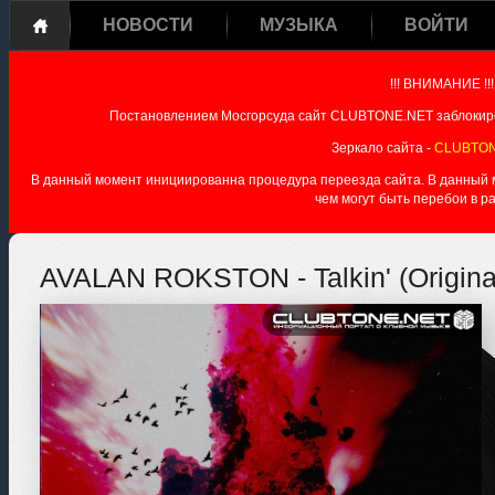
НОВОСТИ
МУЗЫКА
ВОЙТИ
!!! ВНИМАНИЕ !!!
Постановлением Мосгорсуда сайт CLUBTONE.NET заблокиро
Зеркало сайта -
CLUBTON
В данный момент инициированна процедура переезда сайта. В данный мо
чем могут быть перебои в р
AVALAN ROKSTON - Talkin' (Origina