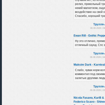
случаем нет, хотелось
релиз, прикольный тре
некий магнетизм, ощу
воздействие на свой 
Спасибо, хороший тре
Трулля-
06.08.2026 | 0
Ewan Rill - Gothic Peppe
Ну это отлично, прямо 
отличный саунд. Спс з
Трулля-
06.08.2026 | 0
Maksim Dark - Karnival
Слабо, чувак норм ко
комментил под своими
залитые другими людь
Трулля-
06.08.2026 | 0
Nicola Fasano, Karl8 &
Federico Scavo - Shine