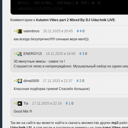
80:12
|
185.11 Мб
|
320 kbps
|
635
|
42
udachnik 17.11.2025 в 20:44
Комментарии к
Autumn Vibes part 2 Mixed By DJ Udachnik LIVE
:
1
valentinos
20.11.2025 в 20:45
4
0
как всегда безупречно!!!!!! сенькью вери мач!)))
1
ENERGY15
18.11.2025 в 16:00
3
0
30 минутные миксы - самое то !
Слушается легко и непринуждённо. Музыкальный набор из одних ни
2
dima0000
17.11.2025 в 22:37
2
0
Классная подборка треков! Спасибо большое)
2
Tia
17.11.2025 в 22:18
1
0
Good Mix !!!
Так же на сайте вы можете найти и скачать множество других
mp3
рабо
Udachnik LIV
, в том числе и различные ремиксы на трек
tumn Vibes par