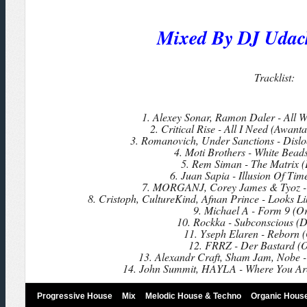
Mixed By DJ Uda
Tracklist:
1. Alexey Sonar, Ramon Daler - All 
2. Critical Rise - All I Need (Awant
3. Romanovich, Under Sanctions - Dislo
4. Moti Brothers - White Bead
5. Rem Siman - The Matrix (
6. Juan Sapia - Illusion Of Ti
7. MORGANJ, Corey James & Tyoz - 
8. Cristoph, CultureKind, Afnan Prince - Looks L
9. Michael A - Form 9 (Or
10. Rockka - Subconscious (
11. Yseph Elaren - Reborn (
12. FRRZ - Der Bastard (O
13. Alexandr Craft, Sham Jam, Nobe - 
14. John Summit, HAYLA - Where You Are
Progressive House
Mix
Melodic House & Techno
Organic Hous