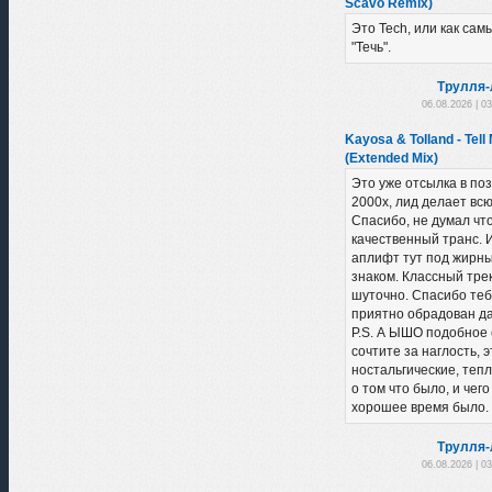
Scavo Remix)
Это Tech, или как сам
"Течь".
Трулля-
06.08.2026 | 0
Kayosa & Tolland - Tell
(Extended Mix)
Это уже отсылка в по
2000х, лид делает вс
Спасибо, не думал чт
качественный транс. 
аплифт тут под жирн
знаком. Классный трек
шуточно. Спасибо теб
приятно обрадован да
P.S. А ЫШО подобное 
сочтите за наглость, э
ностальгические, теп
о том что было, и чего
хорошее время было. 
Трулля-
06.08.2026 | 0