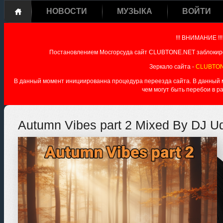
НОВОСТИ
МУЗЫКА
ВОЙТИ
!!! ВНИМАНИЕ !!!
Постановлением Мосгорсуда сайт CLUBTONE.NET заблокиро
Зеркало сайта -
CLUBTON
В данный момент инициированна процедура переезда сайта. В данный мо
чем могут быть перебои в р
Autumn Vibes part 2 Mixed By DJ U