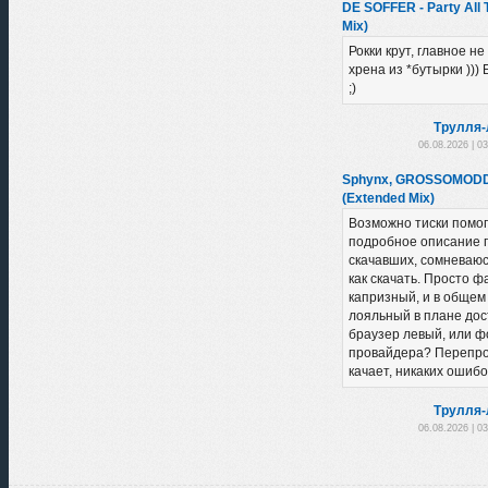
DE SOFFER - Party All 
Mix)
Рокки крут, главное н
хрена из *бутырки )))
;)
Трулля-
06.08.2026 | 0
Sphynx, GROSSOMODDO
(Extended Mix)
Возможно тиски помог
подробное описание 
скачавших, сомневаюсь
как скачать. Просто 
капризный, и в общем
лояльный в плане дост
браузер левый, или ф
провайдера? Перепро
качает, никаких ошибо
Трулля-
06.08.2026 | 0