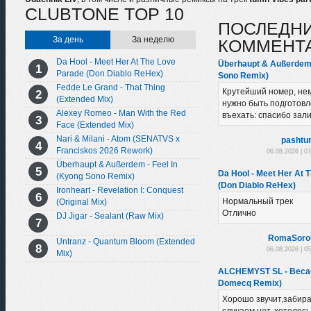
CLUBTONE TOP 10
ПОСЛЕДН
За день
За неделю
КОММЕНТ
Da Hool - Meet Her At The Love
Überhaupt & Außerdem 
Parade (Don Diablo ReHex)
Sono Remix)
Fedde Le Grand - That Thing
Крутейший номер, нем
(Extended Mix)
нужно быть подготовл
Alexey Romeo - Man With the Red
въехать: спасибо зал
Face (Extended Mix)
Nari & Milani - Atom (SENATVS x
pashtu
Franciskos 2026 Rework)
06.08.2026 | 0
Überhaupt & Außerdem - Feel In
Da Hool - Meet Her At 
(Kyong Sono Remix)
(Don Diablo ReHex)
Ironheart - Revelation I: Conquest
Нормальный трек
(Original Mix)
Отлично
DJ Jigar - Sealant (Raw Mix)
RomaSoro
Untranz - Quantum Bloom (Extended
06.08.2026 | 0
Mix)
ALCHEMYST SL - Becau
Domecq Remix)
Хорошо звучит,забира