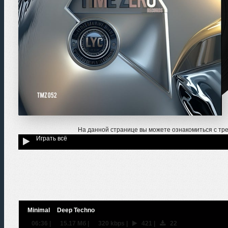
На данной странице вы можете ознакомиться с тр
Играть всё
Minimal
Deep Techno
06:36
|
15.17 Мб
|
320 kbps
|
421
|
22