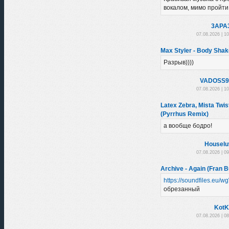
вокалом, мимо пройти н
3APA
07.08.2026 | 1
Max Styler - Body Shak
Разрыв))))
VADOSS9
07.08.2026 | 1
Latex Zebra, Mista Twis
(Pyrrhus Remix)
а вообще бодро!
Houselu
07.08.2026 | 0
Archive - Again (Fran B
https://soundfiles.eu/
обрезанный
KotK
07.08.2026 | 0