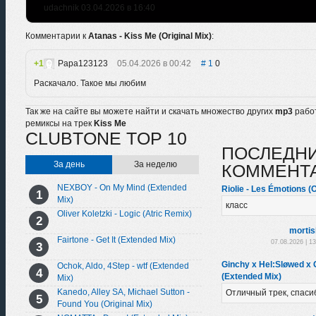
udachnik 03.04.2026 в 16:40
Комментарии к
Atanas - Kiss Me (Original Mix)
:
1
Papa123123
05.04.2026 в 00:42
1
0
Раскачало. Такое мы любим
Так же на сайте вы можете найти и скачать множество других
mp3
рабо
ремиксы на трек
Kiss Me
CLUBTONE TOP 10
ПОСЛЕДН
За день
За неделю
КОММЕНТ
NEXBOY - On My Mind (Extended
Riolie - Les Émotions (O
Mix)
класс
Oliver Koletzki - Logic (Atric Remix)
morti
Fairtone - Get It (Extended Mix)
07.08.2026 | 1
Ginchy x Hel:Sløwed x G
Ochok, Aldo, 4Step - wtf (Extended
(Extended Mix)
Mix)
Kanedo, Alley SA, Michael Sutton -
Отличный трек, спаси
Found You (Original Mix)