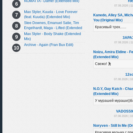
NOMATTA - Dame! (Extended Mix)
ro
07.08.2026 | 1
Max Styler, Kuuda - Love Forever
Kanedo, Alley SA, Mich
(feat. Kuuda) (Extended Mix)
You (Original Mix)
Stee Downes, Emanuel Satie, Tim
Красивый трек.......
Engelhardt, Maga - Lifted (Extended
Mix)
Max Styler - Body Shake (Extended
3APA
Mix)
07.08.2026 | 1
Archive - Again (Fran Bux Edit)
Noizu, Amira Eldine - Fe
(Extended Mix)
Свежо! 🕺
12sc
07.08.2026 | 1
N.O.Y, Guy Katch - Ch
(Extended Mix)
У мурашей мураши))Б
VADOSS9
07.08.2026 | 1
Noryven - Still In Me (Or
Красивая музыка с п