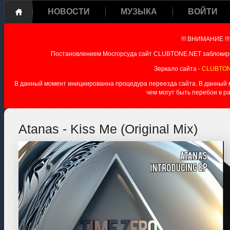
НОВОСТИ
МУЗЫКА
ВОЙТИ
!!! ВНИМАНИЕ !!!
Постановлением Мосгорсуда сайт CLUBTONE.NET заблокиро
Зеркало сайта -
CLUBTON
В данный момент инициированна процедура переезда сайта. В данный мо
чем могут быть перебои в р
Atanas - Kiss Me (Original Mix)