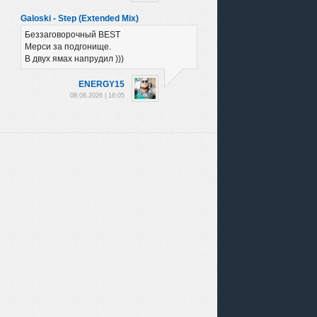
Galoski - Step (Extended Mix)
Беззаговорочный BEST
Мерси за подгонище.
В двух ямах напрудил )))
ENERGY15
08.08.2026 | 16:05