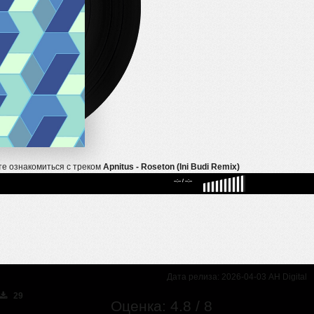
те ознакомиться с треком
Apnitus - Roseton (Ini Budi Remix)
--:--
/
--:--
Дата релиза: 2026-04-03 AH Digital
29
Оценка: 4.8 / 8