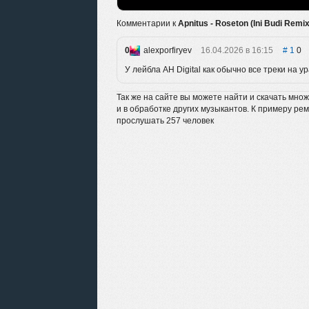
Комментарии к
Apnitus - Roseton (Ini Budi Remix
0
alexporfiryev
16.04.2026 в 16:15
1
0
У лейбла AH Digital как обычно все треки на ур
Так же на сайте вы можете найти и скачать мно
и в обработке других музыкантов. К примеру ре
прослушать 257 человек