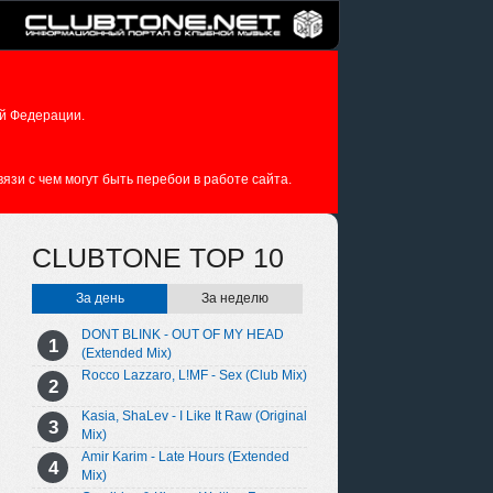
й Федерации.
зи с чем могут быть перебои в работе сайта.
CLUBTONE TOP 10
За день
За неделю
DONT BLINK - OUT OF MY HEAD
(Extended Mix)
Rocco Lazzaro, L!MF - Sex (Club Mix)
Kasia, ShaLev - I Like It Raw (Original
Mix)
Amir Karim - Late Hours (Extended
Mix)