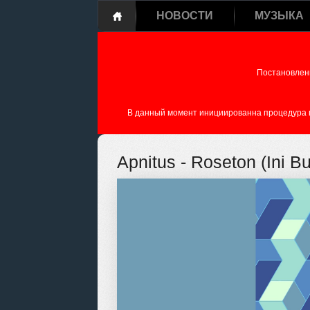
НОВОСТИ
МУЗЫКА
Постановлен
В данный момент инициированна процедура пе
Apnitus - Roseton (Ini B