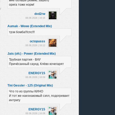
мне больше ремикс зашел)
орига тоже норм!
dvd2rw
08.08.2026 | 16:16
Aumak - Wewe (Extended Mix)
трэк бомба!!!спс!!!
octopusss
08.08.2026 | 16:12
Jats (ofc) - Power (Extended Mix)
Трубная партия - ВАУ
Причёсанный саунд. Клёво кочегарят
ENERGY15
08.08.2026 | 16:09
Tini Gessler - 125 (Original Mix)
Что то из группы КИНО
И тот же наезнакомый сэпл, подогревает
интригу
ENERGY15
08.08.2026 | 16:08