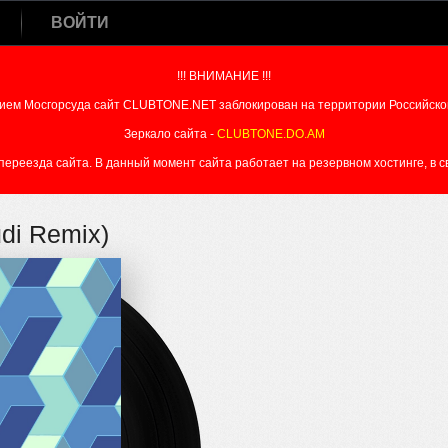
ВОЙТИ
!!! ВНИМАНИЕ !!!
ием Мосгорсуда сайт CLUBTONE.NET заблокирован на территории Российско
Зеркало сайта -
CLUBTONE.DO.AM
реезда сайта. В данный момент сайта работает на резервном хостинге, в свя
udi Remix)