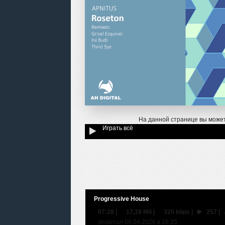
На данной странице вы може
Играть всё
Progressive House
07:28
|
17,19 Мб
|
320 kbps
|
257
|
shukman 06.04.2026 в 16:25