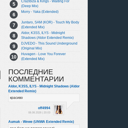
Crazibiza & Kings - Waiting For
(Deep Mix)
Morry - Yaka (Extended)
Juntaro, SAM (KOR) - Touch My Body
(Extended Mix)
Aldor, K3SS, ILYS - Midnight
Shadows (Aldor Extended Remix)
DJVEDO - This Sound Underground
(Original Mix)
Huvagen - Love You Forever
(Extended Mix)
ПОСЛЕДНИЕ
КОММЕНТАРИИ
Aldor, K3SS, ILYS - Midnight Shadows (Aldor
Extended Remix)
красиво
off4994
08.08.2026 | 20:03
Aumak - Wewe (UNWA Extended Remix)