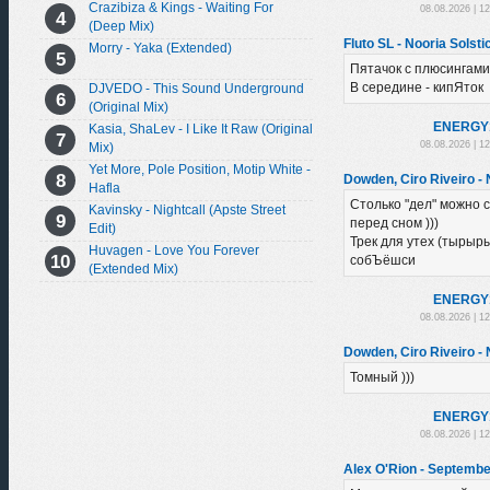
Crazibiza & Kings - Waiting For
08.08.2026 | 1
(Deep Mix)
Fluto SL - Nooria Solsti
Morry - Yaka (Extended)
Пятачок с плюсингами
В середине - кипЯток
DJVEDO - This Sound Underground
(Original Mix)
ENERGY
Kasia, ShaLev - I Like It Raw (Original
08.08.2026 | 1
Mix)
Yet More, Pole Position, Motip White -
Dowden, Ciro Riveiro -
Hafla
Столько "дел" можно с
Kavinsky - Nightcall (Apste Street
перед сном )))
Edit)
Трек для утех (тырыры
Huvagen - Love You Forever
собЪёшси
(Extended Mix)
ENERGY
08.08.2026 | 1
Dowden, Ciro Riveiro -
Томный )))
ENERGY
08.08.2026 | 1
Alex O'Rion - Septembe