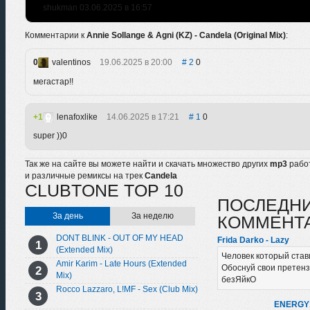
shukman 03.06.2025 в 16:57
Комментарии к
Annie Sollange & Agni (KZ) - Candela (Original Mix)
:
0
valentinos
19.06.2025 в 20:00
2
0
мегастар!!
1
lenafoxlike
14.06.2025 в 17:21
1
0
super ))0
Так же на сайте вы можете найти и скачать множество других
mp3
рабо
и различные ремиксы на трек
Candela
CLUBTONE TOP 10
ПОСЛЕДН
За день
За неделю
КОММЕНТ
DONT BLINK - OUT OF MY HEAD
Frida Darko - Lazy
(Extended Mix)
Человек который стави
Amir Karim - Late Hours (Extended
Обоснуй свои претенз
Mix)
безЯйкО
Rocco Lazzaro, L!MF - Sex (Club Mix)
ENERGY