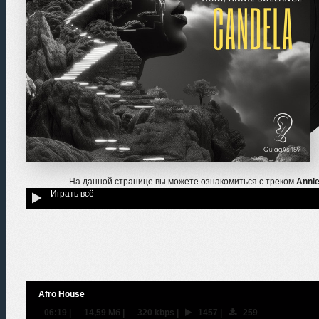
На данной странице вы можете ознакомиться с треком
Annie
Играть всё
Afro House
06:19
|
14,59 Мб
|
320 kbps
|
1457
|
259