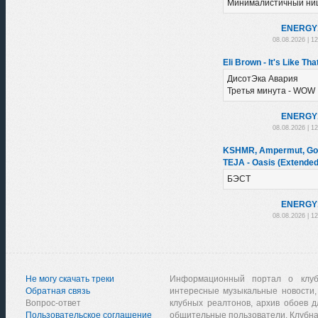
Минималистичный ни
ENERGY
08.08.2026 | 1
Eli Brown - It's Like Th
ДисотЭка Авария
Третья минута - WOW
ENERGY
08.08.2026 | 1
KSHMR, Ampermut, Gobi
TEJA - Oasis (Extended
БЭСТ
ENERGY
08.08.2026 | 1
Не могу скачать треки
Информационный портал о клу
Обратная связь
интересные музыкальные новости,
Вопрос-ответ
клубных реалтонов, архив обоев д
Пользовательское соглашение
общительные пользователи. Клубна