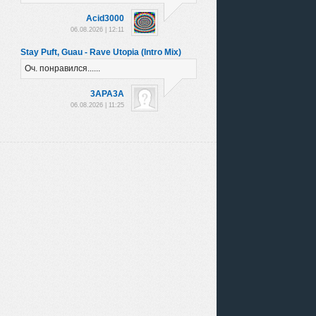
Acid3000
06.08.2026 | 12:11
Stay Puft, Guau - Rave Utopia (Intro Mix)
Оч. понравился......
3APA3A
06.08.2026 | 11:25