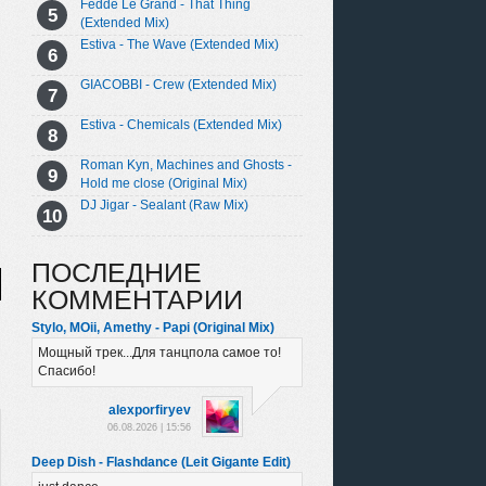
Fedde Le Grand - That Thing
(Extended Mix)
Estiva - The Wave (Extended Mix)
GIACOBBI - Crew (Extended Mix)
Estiva - Chemicals (Extended Mix)
Roman Kyn, Machines and Ghosts -
Hold me close (Original Mix)
DJ Jigar - Sealant (Raw Mix)
ПОСЛЕДНИЕ
КОММЕНТАРИИ
Stylo, MOii, Amethy - Papi (Original Mix)
Мощный трек...Для танцпола самое то!
Спасибо!
alexporfiryev
06.08.2026 | 15:56
Deep Dish - Flashdance (Leit Gigante Edit)