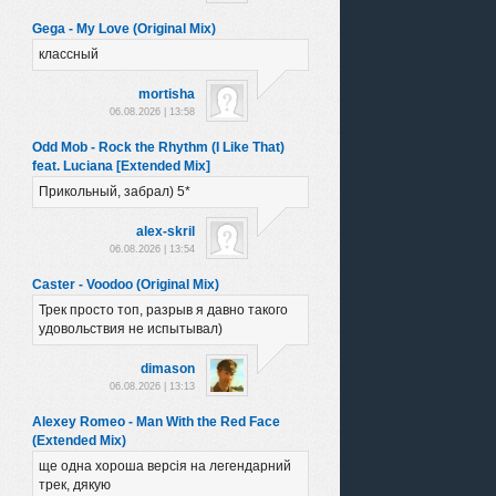
Gega - My Love (Original Mix)
классный
mortisha
06.08.2026 | 13:58
Odd Mob - Rock the Rhythm (I Like That)
feat. Luciana [Extended Mix]
Прикольный, забрал) 5*
alex-skril
06.08.2026 | 13:54
Caster - Voodoo (Original Mix)
Трек просто топ, разрыв я давно такого
удовольствия не испытывал)
dimason
06.08.2026 | 13:13
Alexey Romeo - Man With the Red Face
(Extended Mix)
ще одна хороша версія на легендарний
трек, дякую