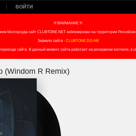
ВОЙТИ
!!! ВНИМАНИЕ !!!
ием Мосгорсуда сайт CLUBTONE.NET заблокирован на территории Российско
Зеркало сайта -
CLUBTONE.DO.AM
реезда сайта. В данный момент сайта работает на резервном хостинге, в свя
rb (Windom R Remix)