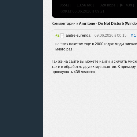
05:42
|
13.56 Мб
|
320 kbps
|
439
|
KotKaz 06.06.2026 в 09:21
Комментарии к
Amritone - Do Not Disturb (Wind
2
andre-surenda
09.06.2026 в 00:15
1
на этих пакетах еще в 2000 годах люди писал
много раз!
Так же на сайте вы можете найти и скачать мно
так и в обработке других музыкантов. К примеру
прослушать 439 человек