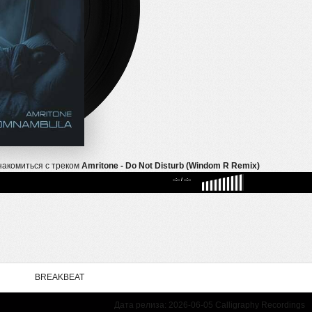
накомиться с треком
Amritone - Do Not Disturb (Windom R Remix)
--:--
/
--:--
BREAKBEAT
Дата релиза: 2026-06-05 Calligraphy Recordings