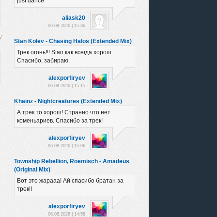
just dance
aliask20
06.08.2026 | 15:36
Stan Kolev - Chasing Halos (Extended Mix)
Трек огонь!!! Stan как всегда хорош.
Спасибо, забираю.
alexporfiryev
06.08.2026 | 15:15
Khainz - Nightcreatures (Extended Mix)
А трек то хорош! Странно что нет
коменьариев. Спасибо за трек!
alexporfiryev
06.08.2026 | 15:06
Township Rebellion, Roemisch - Amadeus
(Original Mix)
Вот это жарааа! Ай спасибо братан за
трек!!
alexporfiryev
06.08.2026 | 14:58