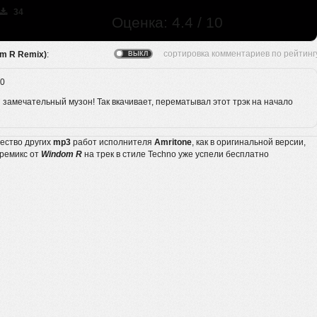
34
Оценка: 4.4 / 10
om R Remix)
:
0
и замечательный музон! Так вкачивает, перематывал этот трэк на начало
жество других
mp3
работ исполнителя
Amritone
, как в оригинальной версии,
 ремикс от
Windom R
на трек в стиле Techno уже успели бесплатно