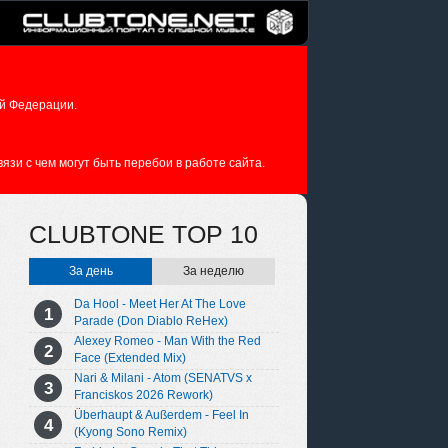
й Федерации.
зи с чем могут быть перебои в работе сайта.
CLUBTONE TOP 10
За день
За неделю
Da Hool - Meet Her At The Love
Parade (Don Diablo ReHex)
Alexey Romeo - Man With the Red
Face (Extended Mix)
Nari & Milani - Atom (SENATVS x
Franciskos 2026 Rework)
Überhaupt & Außerdem - Feel In
(Kyong Sono Remix)