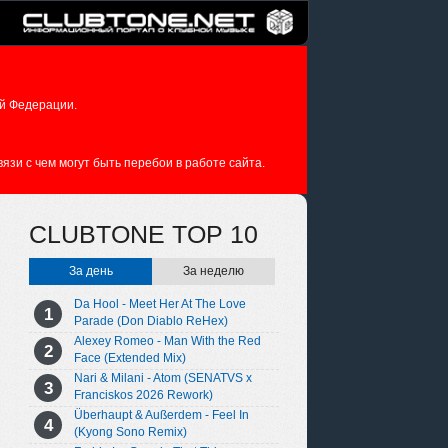
й Федерации.
зи с чем могут быть перебои в работе сайта.
CLUBTONE TOP 10
За день
За неделю
Da Hool - Meet Her At The Love
Parade (Don Diablo ReHex)
Alexey Romeo - Man With the Red
Face (Extended Mix)
Nari & Milani - Atom (SENATVS x
Franciskos 2026 Rework)
Überhaupt & Außerdem - Feel In
(Kyong Sono Remix)