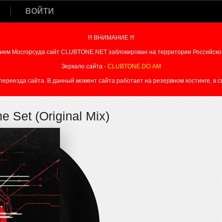
ВОЙТИ
!!! ВНИМАНИЕ !!!
ием Мосгорсуда сайт CLUBTONE.NET заблокирован на территории Российско
Зеркало сайта -
CLUBTONE.DO.AM
реезда сайта. В данный момент сайта работает на резервном хостинге, в свя
e Set (Original Mix)