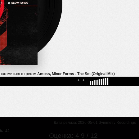
накомиться с треком
Amoss, Minor Forms - The Set (Original Mix)
--:--
/
--:--
Дата релиза: 2026-05-01 Symmetry Recordings
42
Оценка: 4.9 / 12