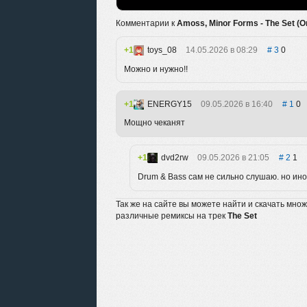
Комментарии к
Amoss, Minor Forms - The Set (Or
1
toys_08
14.05.2026 в 08:29
3
0
Можно и нужно!!
1
ENERGY15
09.05.2026 в 16:40
1
0
Мощно чеканят
1
dvd2rw
09.05.2026 в 21:05
2
1
Drum & Bass сам не сильно слушаю. но ино
Так же на сайте вы можете найти и скачать мно
различные ремиксы на трек
The Set