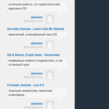
отличная работа, тут прям почти всё
идеально 5/5
alvamex
06.08.2026 | 22:51
Secretly Famous - Love's Got Me Twisted
магический, атмосферный трек 5/5
alvamex
06.08.2026 | 22:49
Stil & Bense, Frank Sonic - Remember
клавишные немного подпортили, а так
отличный трек
alvamex
06.08.2026 | 22:44
Cristoph, Seizmic - Luv 4 U
Хорошая энергетика, приятная
атмосфера
alvamex
06.08.2026 | 22:43