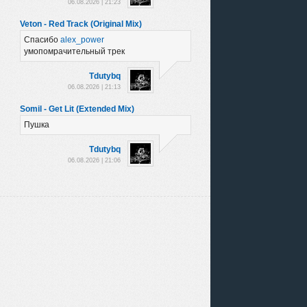
06.08.2026 | 21:23
Veton - Red Track (Original Mix)
Спасибо
alex_power
умопомрачительный трек
Tdutybq
06.08.2026 | 21:13
Somil - Get Lit (Extended Mix)
Пушка
Tdutybq
06.08.2026 | 21:06