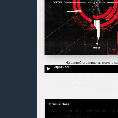
На данной странице вы можете оз
Играть всё
Drum & Bass
04.19
|
11.01 Мб
|
320 kbps
|
327
|
dvd2rw 09.05.2026 в 11:35