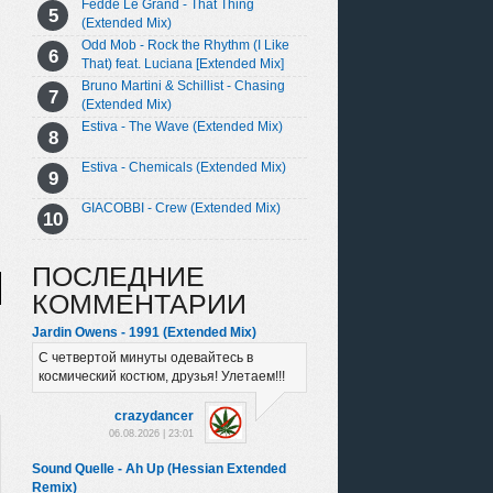
Fedde Le Grand - That Thing
(Extended Mix)
Odd Mob - Rock the Rhythm (I Like
That) feat. Luciana [Extended Mix]
Bruno Martini & Schillist - Chasing
(Extended Mix)
Estiva - The Wave (Extended Mix)
Estiva - Chemicals (Extended Mix)
GIACOBBI - Crew (Extended Mix)
ПОСЛЕДНИЕ
КОММЕНТАРИИ
Jardin Owens - 1991 (Extended Mix)
С четвертой минуты одевайтесь в
космический костюм, друзья! Улетаем!!!
crazydancer
06.08.2026 | 23:01
Sound Quelle - Ah Up (Hessian Extended
Remix)