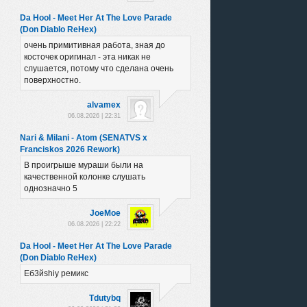
Da Hool - Meet Her At The Love Parade
(Don Diablo ReHex)
очень примитивная работа, зная до
косточек оригинал - эта никак не
слушается, потому что сделана очень
поверхностно.
alvamex
06.08.2026 | 22:31
Nari & Milani - Atom (SENATVS x
Franciskos 2026 Rework)
В проигрыше мураши были на
качественной колонке слушать
однозначно 5
JoeMoe
06.08.2026 | 22:22
Da Hool - Meet Her At The Love Parade
(Don Diablo ReHex)
Еб3йshiy ремикс
Tdutybq