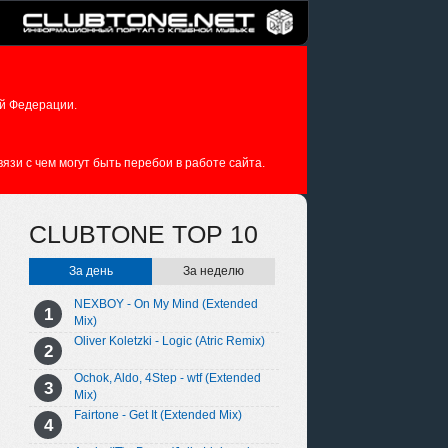
й Федерации.
зи с чем могут быть перебои в работе сайта.
CLUBTONE TOP 10
За день
За неделю
NEXBOY - On My Mind (Extended
Mix)
Oliver Koletzki - Logic (Atric Remix)
Ochok, Aldo, 4Step - wtf (Extended
Mix)
Fairtone - Get It (Extended Mix)