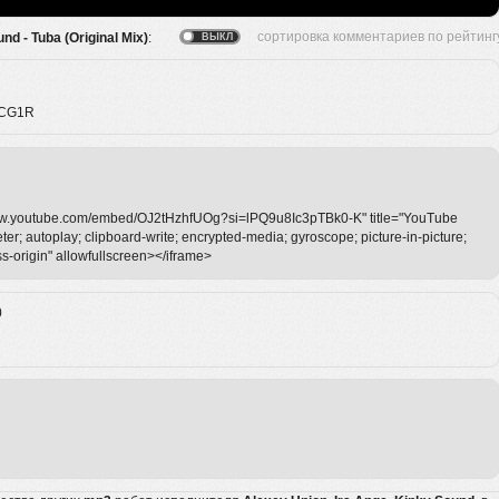
nd - Tuba (Original Mix)
:
PCG1R
/www.youtube.com/embed/OJ2tHzhfUOg?si=lPQ9u8Ic3pTBk0-K" title="YouTube
r; autoplay; clipboard-write; encrypted-media; gyroscope; picture-in-picture;
ss-origin" allowfullscreen></iframe>
0