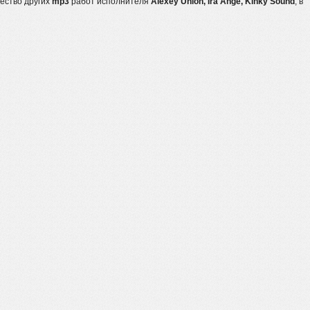
жество других
mp3
работ исполнителя
Alexey Union, Ira Ange, Kinky Sound
, в