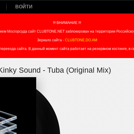
ВОЙТИ
!!! ВНИМАНИЕ !!!
ием Мосгорсуда сайт CLUBTONE.NET заблокирован на территории Российско
Зеркало сайта -
CLUBTONE.DO.AM
реезда сайта. В данный момент сайта работает на резервном хостинге, в свя
Kinky Sound - Tuba (Original Mix)