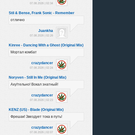
07.08.2026 | 02:34
Stil & Bense, Frank Sonic - Remember
отлично
Juankha
07.08.2026 | 02:26
Kinree - Dancing With a Ghost (Original Mix)
Мортал комбат
crazydancer
07.08.2026 | 02:24
Noryven - Still In Me (Original Mix)
Аху!тельно! Вокал знатный!
crazydancer
07.08.2026 | 02:23
KENZ (US) - Blade (Original Mix)
Фрешак! Звездует тока в путь!
crazydancer
07.08.2026 | 02:07