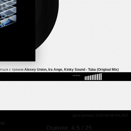
иться с треком
Alexey Union, Ira Ange, Kinky Sound - Tuba (Original Mix)
--:--
/
--:--
Дата релиза: 2026-05-08 ATLANT
83
Оценка: 4.5 / 25