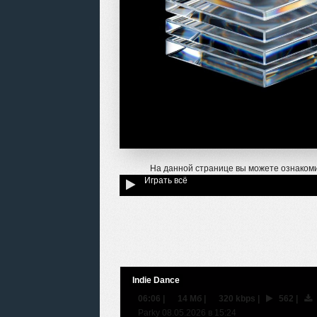
На данной странице вы можете ознаком
Играть всё
Indie Dance
06:06
|
14 Мб
|
320 kbps
|
562
|
Parky 08.05.2026 в 15:24