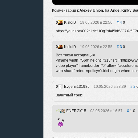
Комментарии к
Alexey Union, Ira Ange, Kinky Sou
0
KisloiD
19.05.2026 в 22:56
4
0
https://youtu.be/OJ2tHzhfUOg?si=i5khVC7X-5F
0
KisloiD
19.05.2026 в 22:55
3
0
Вот такая ассоциация
<iframe width="560" height="315" src="https:/
video player" frameborder="0" allow="acceleromete
web-share" referrerpolicy="strict-origin-when-cro
0
Evgenii131985
10.05.2026 в 23:39
2
Зачетный трек!
1
ENERGY15
08.05.2026 в 16:57
1
0