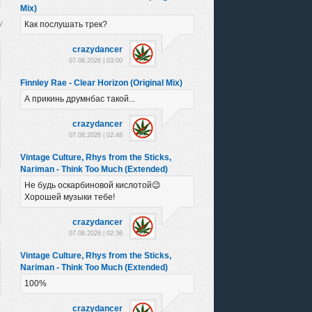
Mix)
Как послушать трек?
crazydancer
07.08.2026 | 03:00
Finnley Rae - Clear Horizon (Original Mix)
А прикинь друмнбас такой...
crazydancer
07.08.2026 | 02:48
Vintage Culture, Rhys from the Sticks,
Nariman - Think Too Much (Extended)
Не будь оскарбиновой кислотой😉
Хорошей музыки тебе!
crazydancer
07.08.2026 | 02:36
Vintage Culture, Rhys from the Sticks,
Nariman - Think Too Much (Extended)
100%
crazydancer