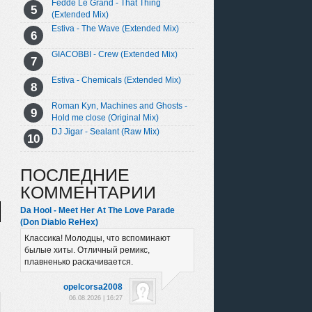
Fedde Le Grand - That Thing
(Extended Mix)
Estiva - The Wave (Extended Mix)
GIACOBBI - Crew (Extended Mix)
Estiva - Chemicals (Extended Mix)
Roman Kyn, Machines and Ghosts -
Hold me close (Original Mix)
DJ Jigar - Sealant (Raw Mix)
ПОСЛЕДНИЕ
КОММЕНТАРИИ
Da Hool - Meet Her At The Love Parade
(Don Diablo ReHex)
Классика! Молодцы, что вспоминают
былые хиты. Отличный ремикс,
плавненько раскачивается.
opelcorsa2008
06.08.2026 | 16:27