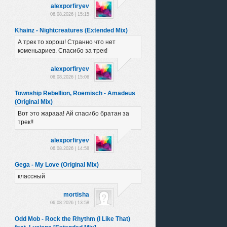
alexporfiryev
06.08.2026 | 15:15
Khainz - Nightcreatures (Extended Mix)
А трек то хорош! Странно что нет
коменьариев. Спасибо за трек!
alexporfiryev
06.08.2026 | 15:06
Township Rebellion, Roemisch - Amadeus
(Original Mix)
Вот это жарааа! Ай спасибо братан за
трек!!
alexporfiryev
06.08.2026 | 14:58
Gega - My Love (Original Mix)
классный
mortisha
06.08.2026 | 13:58
Odd Mob - Rock the Rhythm (I Like That)