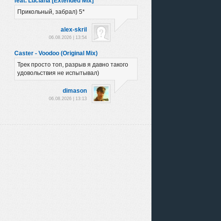
feat. Luciana [Extended Mix]
Прикольный, забрал) 5*
alex-skril
06.08.2026 | 13:54
Caster - Voodoo (Original Mix)
Трек просто топ, разрыв я давно такого
удовольствия не испытывал)
dimason
06.08.2026 | 13:13