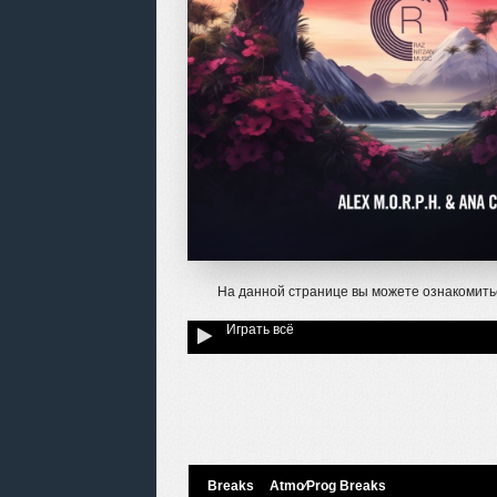
На данной странице вы можете ознакомить
Играть всё
Breaks
Atmo⁄Prog Breaks