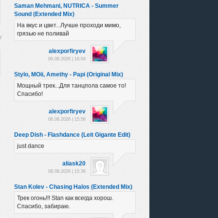
Saman Mehmani, NUTRICA - Summer
Sound (Extended Mix)
На вкус и цвет...Лучше проходи мимо,
грязью не поливай
alexporfiryev
06.08.2026 | 16:04
Stylo, MOii, Amethy - Papi (Original Mix)
Мощный трек...Для танцпола самое то!
Спасибо!
alexporfiryev
06.08.2026 | 15:56
Deep Dish - Flashdance (Leit Gigante Edit)
just dance
aliask20
06.08.2026 | 15:36
Stan Kolev - Chasing Halos (Extended Mix)
Трек огонь!!! Stan как всегда хорош.
Спасибо, забираю.