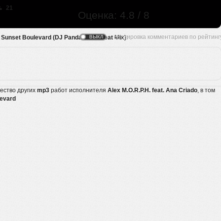
21
Оценка: 4.8 / 8
 - Sunset Boulevard (DJ Panda Breakbeat Mix)
:
жество других
mp3
работ исполнителя
Alex M.O.R.P.H. feat. Ana Criado
, в том
levard