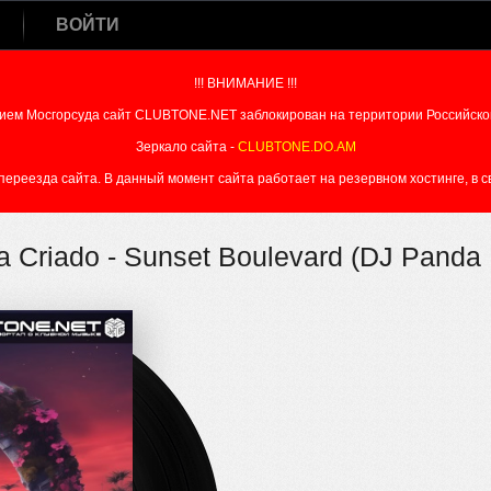
ВОЙТИ
!!! ВНИМАНИЕ !!!
ием Мосгорсуда сайт CLUBTONE.NET заблокирован на территории Российско
Зеркало сайта -
CLUBTONE.DO.AM
реезда сайта. В данный момент сайта работает на резервном хостинге, в свя
na Criado - Sunset Boulevard (DJ Panda