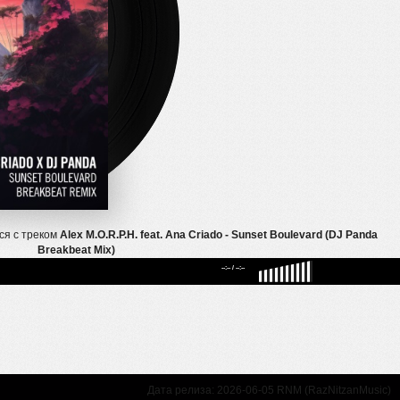
ся с треком
Alex M.O.R.P.H. feat. Ana Criado - Sunset Boulevard (DJ Panda
Breakbeat Mix)
--:--
/
--:--
Дата релиза: 2026-06-05 RNM (RazNitzanMusic)