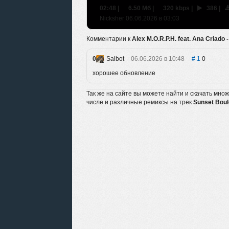
02:48
|
6.50 Мб
|
320 kbps
|
386
|
Nicksher 06.06.2026 в 03:03
Комментарии к
Alex M.O.R.P.H. feat. Ana Criado
0
Saibot
06.06.2026 в 10:48
1
0
хорошее обновление
Так же на сайте вы можете найти и скачать мно
числе и различные ремиксы на трек
Sunset Bou