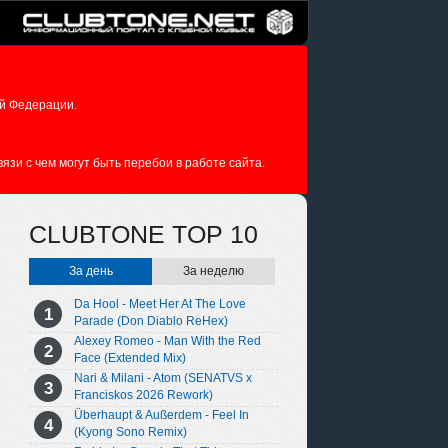
й Федерации.
зи с чем могут быть перебои в работе сайта.
CLUBTONE TOP 10
За день
За неделю
Da Hool - Meet Her At The Love
Parade (Don Diablo ReHex)
Alexey Romeo - Man With the Red
Face (Extended Mix)
Nari & Milani - Atom (SENATVS x
Franciskos 2026 Rework)
Überhaupt & Außerdem - Feel In
(Kyong Sono Remix)