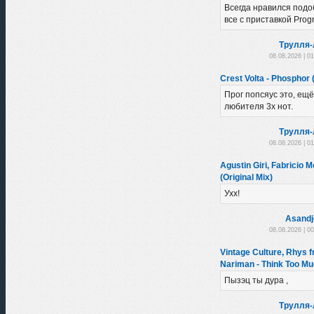
Всегда нравился подоб
все с приставкой Progr
Трулля-
08.08.2026 | 0
Crest Volta - Phosphor (
Прог попсяус это, ещё
любителя 3х нот.
Трулля-
08.08.2026 | 0
Agustin Giri, Fabricio Mo
(Original Mix)
Ухх!
Asandj
08.08.2026 | 0
Vintage Culture, Rhys f
Nariman - Think Too Mu
Пызэц ты дура ,
Трулля-