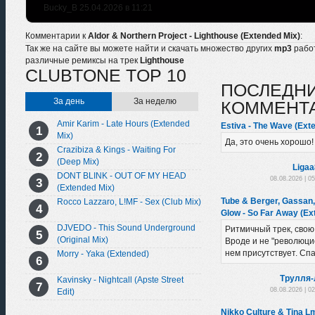
Bucky_B 25.04.2026 в 11:21
Комментарии к
Aldor & Northern Project - Lighthouse (Extended Mix)
:
Так же на сайте вы можете найти и скачать множество других
mp3
рабо
различные ремиксы на трек
Lighthouse
CLUBTONE TOP 10
ПОСЛЕДН
За день
За неделю
КОММЕНТ
Amir Karim - Late Hours (Extended
Estiva - The Wave (Ext
Mix)
Да, это очень хорошо!
Crazibiza & Kings - Waiting For
(Deep Mix)
Liga
DONT BLINK - OUT OF MY HEAD
08.08.2026 | 0
(Extended Mix)
Tube & Berger, Gassan
Rocco Lazzaro, L!MF - Sex (Club Mix)
Glow - So Far Away (Ex
DJVEDO - This Sound Underground
Ритмичный трек, свою
(Original Mix)
Вроде и не "революцио
нем присутствует. Сп
Morry - Yaka (Extended)
Трулля-
Kavinsky - Nightcall (Apste Street
08.08.2026 | 0
Edit)
Nikko Culture & Tina L