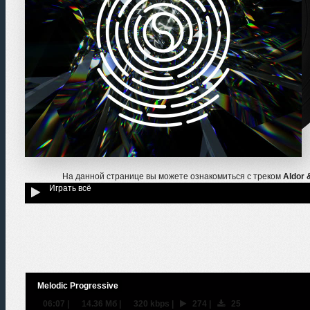
На данной странице вы можете ознакомиться с треком
Aldor 
Играть всё
Melodic Progressive
06:07
|
14.36 Мб
|
320 kbps
|
274
|
25