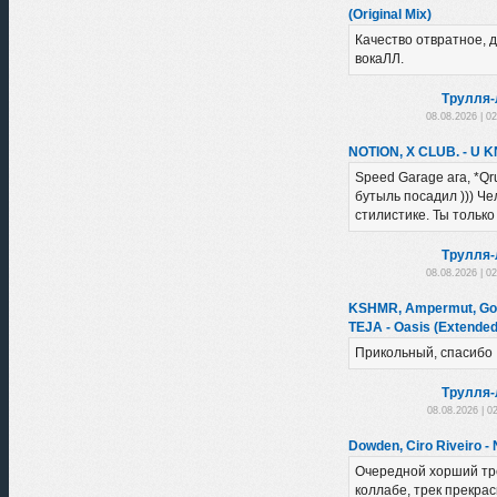
(Original Mix)
Качество отвратное, д
вокаЛЛ.
Трулля-
08.08.2026 | 0
NOTION, X CLUB. - U 
Speed Garage ага, *Qr
бутыль посадил ))) Че
стилистике. Ты только
Трулля-
08.08.2026 | 0
KSHMR, Ampermut, Gobi
TEJA - Oasis (Extended
Прикольный, спасибо
Трулля-
08.08.2026 | 0
Dowden, Ciro Riveiro -
Очередной хорший тр
коллабе, трек прекра