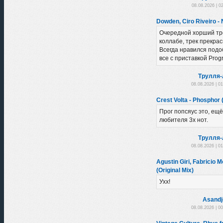
08.08.2026 | 0
Dowden, Ciro Riveiro -
Очередной хорший тр
коллабе, трек прекра
Всегда нравился подоб
все с приставкой Progr
Трулля-
08.08.2026 | 0
Crest Volta - Phosphor (
Прог попсяус это, ещё
любителя 3х нот.
Трулля-
08.08.2026 | 0
Agustin Giri, Fabricio Mo
(Original Mix)
Ухх!
Asandj
08.08.2026 | 0