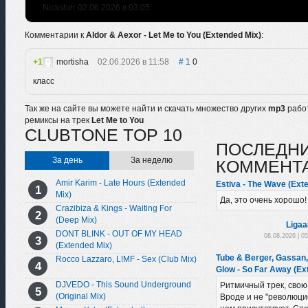
Nicksher 02.06.2026 в 03:05
Комментарии к
Aldor & Aexor - Let Me to You (Extended Mix)
:
1
mortisha
02.06.2026 в 11:58
1
0
класс
Так же на сайте вы можете найти и скачать множество других
mp3
рабо
ремиксы на трек
Let Me to You
CLUBTONE TOP 10
ПОСЛЕДН
За день
За неделю
КОММЕНТ
Amir Karim - Late Hours (Extended
Estiva - The Wave (Ext
Mix)
Да, это очень хорошо!
Crazibiza & Kings - Waiting For
(Deep Mix)
Liga
DONT BLINK - OUT OF MY HEAD
08.08.2026 | 0
(Extended Mix)
Tube & Berger, Gassan
Rocco Lazzaro, L!MF - Sex (Club Mix)
Glow - So Far Away (Ex
DJVEDO - This Sound Underground
Ритмичный трек, свою
(Original Mix)
Вроде и не "революцио