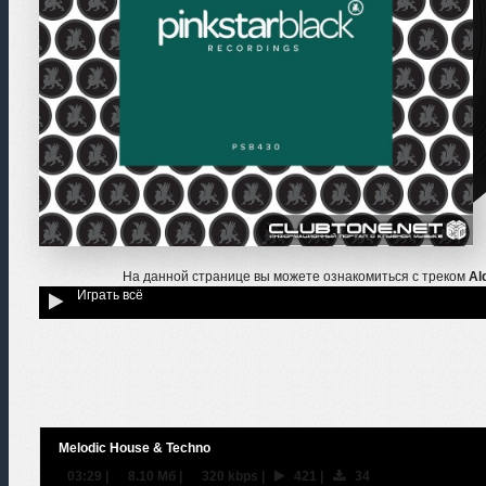
На данной странице вы можете ознакомиться с треком
Al
Играть всё
Melodic House & Techno
03:29
|
8.10 Мб
|
320 kbps
|
421
|
34