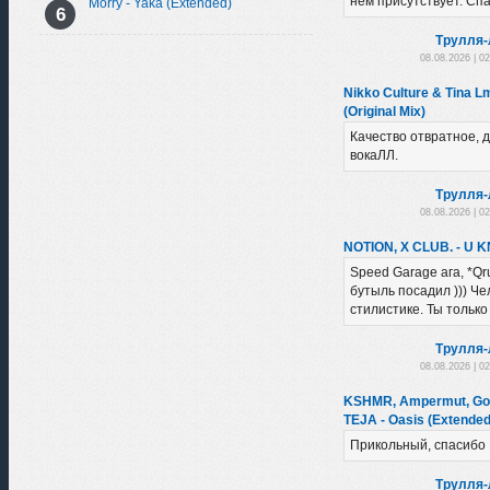
нем присутствует. Сп
Morry - Yaka (Extended)
Трулля-
08.08.2026 | 0
Nikko Culture & Tina L
(Original Mix)
Качество отвратное, д
вокаЛЛ.
Трулля-
08.08.2026 | 0
NOTION, X CLUB. - U 
Speed Garage ага, *Qr
бутыль посадил ))) Че
стилистике. Ты только
Трулля-
08.08.2026 | 0
KSHMR, Ampermut, Gobi
TEJA - Oasis (Extended
Прикольный, спасибо
Трулля-