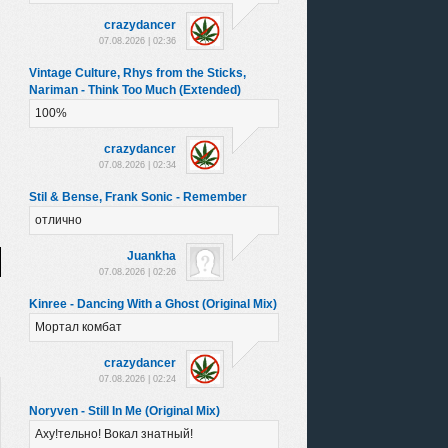
crazydancer
07.08.2026 | 02:36
Vintage Culture, Rhys from the Sticks,
Nariman - Think Too Much (Extended)
100%
crazydancer
07.08.2026 | 02:34
Stil & Bense, Frank Sonic - Remember
отлично
Juankha
07.08.2026 | 02:26
Kinree - Dancing With a Ghost (Original Mix)
Мортал комбат
crazydancer
07.08.2026 | 02:24
Noryven - Still In Me (Original Mix)
Аху!тельно! Вокал знатный!