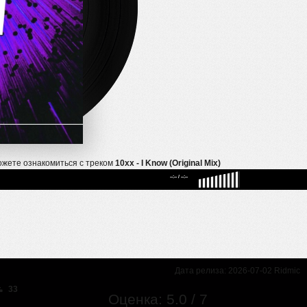
ожете ознакомиться с треком
10xx - I Know (Original Mix)
--:--
/
--:--
Дата релиза: 2026-07-02 Ridmic
33
Оценка: 5.0 / 7