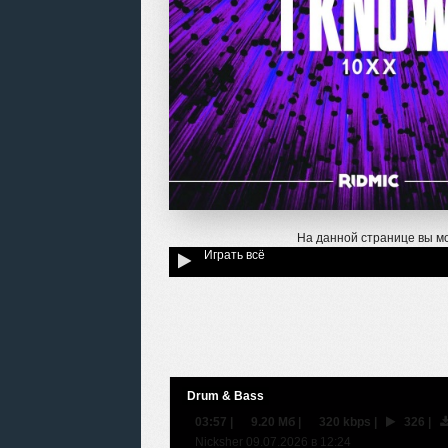
На данной странице вы м
Играть всё
Drum & Bass
03:57
|
9.20 Мб
|
320 kbps
|
326
|
Nicksher 09.07.2026 в 12:24