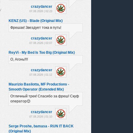
crazydancer
07.08.2026 | 02:23
KENZ (US) - Blade (Original Mix)
Фрешак! Звездует тока в путь!
crazydancer
07.08.2026 | 02:07
ReyVi - My Bed Is Too Big (Original Mix)
О, Агонь!!!!
crazydancer
07.08.2026 | 01:12
Maurizio Basilotta, MF Productions -
Smooth Operator (Extended Mix)
Отличный трек! Спасибо за фреш! Скуф
оператор😊
crazydancer
07.08.2026 | 01:10
Serge Proshe, bamasa - RUN IT BACK
(Original Mix)