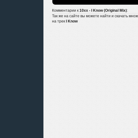
Комментарии к
10xx - I Know (Original Mix)
:
Так же на сайте вы можете найти и скачать мно
на трек
I Know