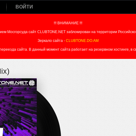
ВОЙТИ
!!! ВНИМАНИЕ !!!
ием Мосгорсуда сайт CLUBTONE.NET заблокирован на территории Российско
Зеркало сайта -
CLUBTONE.DO.AM
реезда сайта. В данный момент сайта работает на резервном хостинге, в свя
ix)