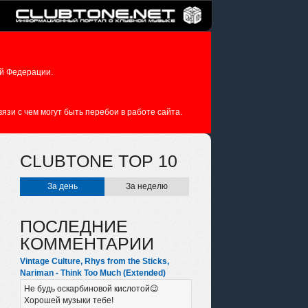
й Федерации.
зи с чем могут быть перебои в работе сайта.
CLUBTONE TOP 10
За день
За неделю
ПОСЛЕДНИЕ
КОММЕНТАРИИ
Vintage Culture, Rhys from the Sticks,
Nariman - Think Too Much (Extended)
Не будь оскарбиновой кислотой😉
Хорошей музыки тебе!